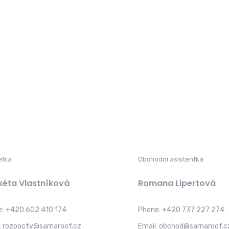
elka
Obchodní asistentka
éta Vlastníková
Romana Lipertová
e:
+420 602 410 174
Phone:
+420 737 227 274
:
rozpocty@sarnaroof.cz
Email:
obchod@sarnaroof.c