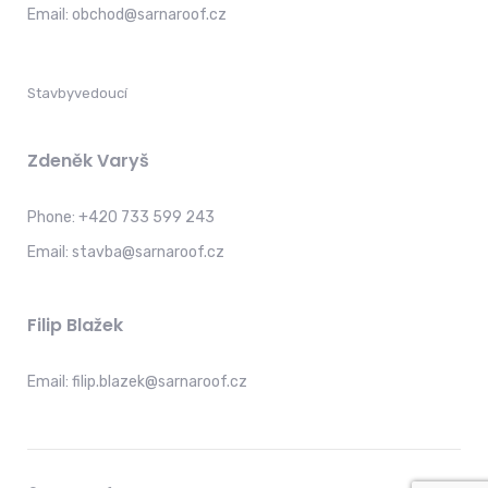
Email:
obchod@sarnaroof.cz
Stavbyvedoucí
Zdeněk Varyš
Phone:
+420 733 599 243
Email:
stavba@sarnaroof.cz
Filip Blažek
Email:
filip.blazek@sarnaroof.cz